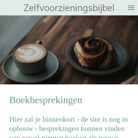
Zelfvoorzieningsbijbel
Ga
direct
naar
de
hoofdinhoud
Boekbesprekingen
Hier zal je binnenkort - de site is nog in
opbouw - besprekingen kunnen vinden
van zowel nieuwe boeken als gouwe