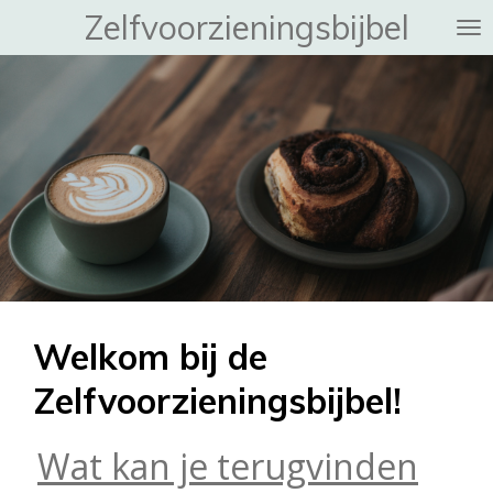
Zelfvoorzieningsbijbel
Ga
direct
naar
de
hoofdinhoud
Welkom bij de
Zelfvoorzieningsbijbel!
Wat kan je terugvinden