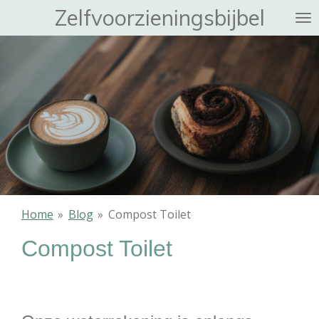
Zelfvoorzieningsbijbel
Ga
direct
naar
de
hoofdinhoud
Home
»
Blog
»
Compost Toilet
Compost Toilet