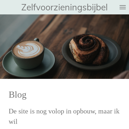
Zelfvoorzieningsbijbel
Ga
direct
naar
de
hoofdinhoud
Blog
De site is nog volop in opbouw, maar ik
wil